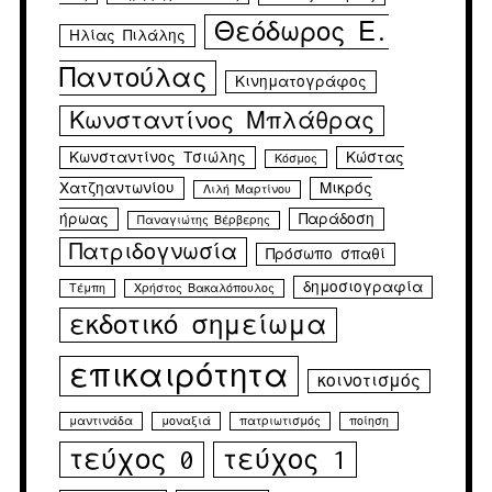
Θεόδωρος Ε.
Ηλίας Πιλάλης
Παντούλας
Κινηματογράφος
Κωνσταντίνος Μπλάθρας
Κωνσταντίνος Τσιώλης
Κώστας
Κόσμος
Χατζηαντωνίου
Μικρός
Λιλή Μαρτίνου
ήρωας
Παράδοση
Παναγιώτης Βέρβερης
Πατριδογνωσία
Πρόσωπο σπαθί
δημοσιογραφία
Τέμπη
Χρήστος Βακαλόπουλος
εκδοτικό σημείωμα
επικαιρότητα
κοινοτισμός
μαντινάδα
μοναξιά
πατριωτισμός
ποίηση
τεύχος 0
τεύχος 1