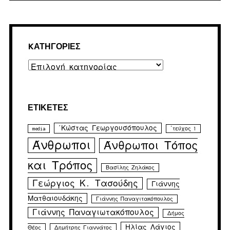
KΑΤΗΓΟΡΊΕΣ
Kατηγορίες
ΕΤΙΚΈΤΕΣ
΄Κώστας Γεωργουσόπουλος
media
΄τεύχος 1
Άνθρωποι
Άνθρωποι Τόπος
και Τρόπος
Βασίλης Ζηλάκος
Γεώργιος Κ. Τασούδης
Γιάννης
Ματθαιουδάκης
Γιάννης Παναγιτακόπουλος
Γιάννης Παναγιωτακόπουλος
Δήμος
Ηλίας Λάγιος
Θέος
Δημήτρης Γιαννάτος