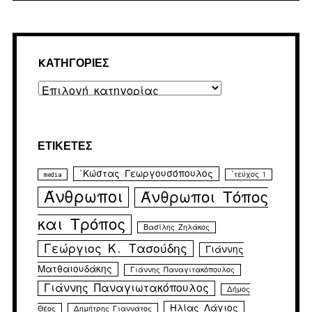
KΑΤΗΓΟΡΊΕΣ
Kατηγορίες
ΕΤΙΚΈΤΕΣ
΄Κώστας Γεωργουσόπουλος
media
΄τεύχος 1
Άνθρωποι
Άνθρωποι Τόπος
και Τρόπος
Βασίλης Ζηλάκος
Γεώργιος Κ. Τασούδης
Γιάννης
Ματθαιουδάκης
Γιάννης Παναγιτακόπουλος
Γιάννης Παναγιωτακόπουλος
Δήμος
Ηλίας Λάγιος
Θέος
Δημήτρης Γιαννάτος