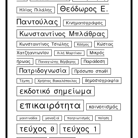
Θεόδωρος Ε.
Ηλίας Πιλάλης
Παντούλας
Κινηματογράφος
Κωνσταντίνος Μπλάθρας
Κωνσταντίνος Τσιώλης
Κώστας
Κόσμος
Χατζηαντωνίου
Μικρός
Λιλή Μαρτίνου
ήρωας
Παράδοση
Παναγιώτης Βέρβερης
Πατριδογνωσία
Πρόσωπο σπαθί
δημοσιογραφία
Τέμπη
Χρήστος Βακαλόπουλος
εκδοτικό σημείωμα
επικαιρότητα
κοινοτισμός
μαντινάδα
μοναξιά
πατριωτισμός
ποίηση
τεύχος 0
τεύχος 1