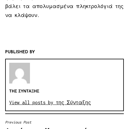
βάλει τα απολυμασμένα πληκτρολόγιά της
να κλάψουν.
PUBLISHED BY
ΤΗΣ ΣΎΝΤΑΞΗΣ
View all posts by της Σύνταξης
Previous Post
ΠΛΟΉΓΗΣΗ