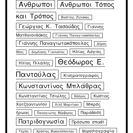
Άνθρωποι
Άνθρωποι Τόπος
και Τρόπος
Βασίλης Ζηλάκος
Γεώργιος Κ. Τασούδης
Γιάννης
Ματθαιουδάκης
Γιάννης Παναγιτακόπουλος
Γιάννης Παναγιωτακόπουλος
Δήμος
Ηλίας Λάγιος
Θέος
Δημήτρης Γιαννάτος
Θεόδωρος Ε.
Ηλίας Πιλάλης
Παντούλας
Κινηματογράφος
Κωνσταντίνος Μπλάθρας
Κωνσταντίνος Τσιώλης
Κώστας
Κόσμος
Χατζηαντωνίου
Μικρός
Λιλή Μαρτίνου
ήρωας
Παράδοση
Παναγιώτης Βέρβερης
Πατριδογνωσία
Πρόσωπο σπαθί
δημοσιογραφία
Τέμπη
Χρήστος Βακαλόπουλος