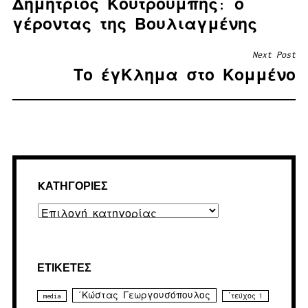
Δημήτριος Κουτρουμπής: ο
ΆΡΘΡΩΝ
γέροντας της Βουλιαγμένης
Next Post
Το έγΚλημα στο Κομμένο
KΑΤΗΓΟΡΊΕΣ
Kατηγορίες
ΕΤΙΚΈΤΕΣ
΄Κώστας Γεωργουσόπουλος
media
΄τεύχος 1