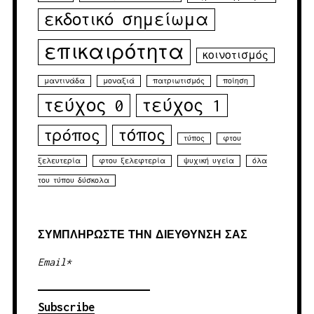
εκδοτικό σημείωμα
επικαιρότητα
κοινοτισμός
μαντινάδα
μοναξιά
πατριωτισμός
ποίηση
τεύχος 0
τεύχος 1
τρόπος
τόπος
τύπος
φτου
ξελευτερία
φτου ξελεφτερία
ψυχική υγεία
όλα
του τύπου δύσκολα
ΣΥΜΠΛΉΡΏΣΤΕ ΤΗΝ ΔΙΕΎΘΥΝΣΉ ΣΑΣ
Email*