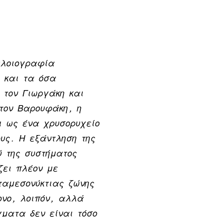
ελοιογραφία
η και τα όσα
 τον Γιωργάκη και
 τον Βαρουφάκη, η
ι ως ένα χρυσορυχείο
υς. Η εξάντληση της
ύ της συστήματος
ζει πλέον με
ταμεσονύκτιας ζώνης
ονο, λοιπόν, αλλά
ματα δεν είναι τόσο