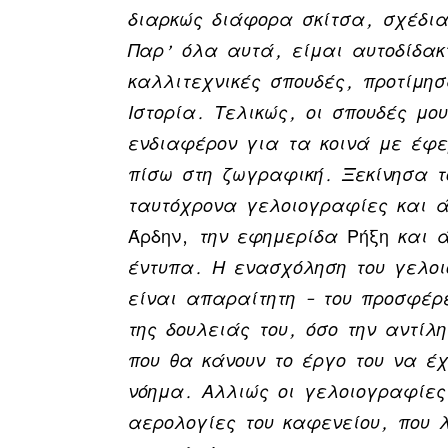
διαρκώς διάφορα σκίτσα, σχέδια
Παρ’ όλα αυτά, είμαι αυτοδίδακ
καλλιτεχνικές σπουδές, προτίμη
Ιστορία. Τελικώς, οι σπουδές μο
ενδιαφέρον για τα κοινά με έφ
πίσω στη ζωγραφική. Ξεκίνησα τ
ταυτόχρονα γελοιογραφίες και ά
Άρδην,
την εφημερίδα
Ρήξη
και ά
έντυπα. Η ενασχόληση του γελο
είναι απαραίτητη – του προσφέρε
της δουλειάς του, όσο την αντίλ
που θα κάνουν το έργο του να έχ
νόημα. Αλλιώς οι γελοιογραφίες
αερολογίες του καφενείου, που λ