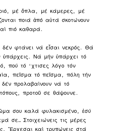
ριό, μέ ὅπλα, μέ κάμερες, μέ
ονται ποιά ἀπό αὐτά σκοτώνουν
αί πιό καθαρά.
δέν φτάνει νά εἶσαι νεκρός. Θά
 ὑπάρχεις. Νά μήν ὑπάρχει τό
, πού τό ‘χτισες λόγο τόν
ία, πεῖσμα τό πεῖσμα, πόλη τήν
, δέν προλαβαίνουν νά τό
τόπους, προτοῦ σε θάψουνε.
σῶμα σου καλά φυλακισμένο, ἐσύ
μά σε… Στοιχειώνεις τις μέρες
ας. Ἔρχεσαι καί τρυπώνεις στά