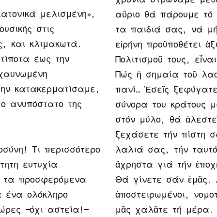
ιατονικά μελισμένη»,
αὔριο θά πάρουμε τό
ουσικής στις
τα παιδιά σας, νά μή
ς, και κλιμακωτά.
εἰρήνη προϋποθέτει ἀ
τίποτα έως την
Πολιτισμοῦ τους, εἶναι
οχαυνωμένη
Πώς ἡ σημαία τοῦ λαο
την κατακερματίσαμε,
πανί… Ἐσεῖς ξεφύγατε
ο ανυπόστατο της
σύνορα του κράτους 
στόν μύλο, θά ἀλεστε
ξεχάσετε τήν πίστη σ
οσύνη! Τι περισσότερο
λαλιά σας, τήν ταυτ
τητη ευτυχία
ἄχρηστα γιά τήν ἐπο
ό τα προσφερόμενα
Θά γίνετε σάν ἐμᾶς. 
α ένα ολόκληρο
ἀποστειρωμένοι, νομοτ
ώρες —όχι αστεία!—
μᾶς χαλᾶτε τή μέρα.