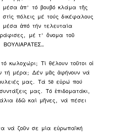
 μέσα ἀπ’ τό βουβό κλάμα τῆς
 στίς πόλεις μέ τούς δικέφαλους
ς μέσα ἀπό τήν τελευταία
ράφισες, μέ τ’ ὄνομα τοῦ
: ΒΟΥΛΙΑΡΑΤΕΣ…
τό κωλοχώρι; Τί θέλουν τοῦτοι οἱ
ν τή μέρα; Δέν μᾶς ἀφήνουν νά
ουλειές μας. Τά 50 εὐρώ πού
συντάξεις μας. Τό ἐπιδοματάκι,
άλια ἐδῶ καί μῆνες, νά πέσει
τα νά ζοῦν σε μία εὐρωπαϊκή