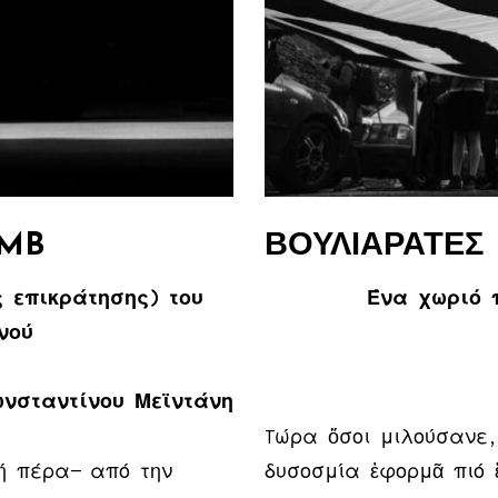
 MB
ΒΟΥΛΙΑΡΑΤΕΣ
 επικράτησης) του
Ένα χωριό 
νού
ωνσταντίνου Μεϊντάνη
Tώρα ὅσοι μιλούσανε,
ή πέρα— από την
δυσοσμία ἐφορμᾶ πιό 