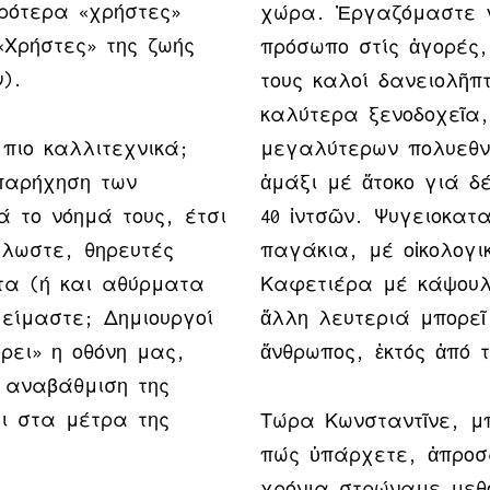
ιρότερα «χρήστες»
χώρα. Ἐργαζόμαστε γ
Χρήστες» της ζωής
πρόσωπο στίς ἀγορές,
ν).
τους καλοί δανειολῆπ
καλύτερα ξενοδοχεῖα
πιο καλλιτεχνικά;
μεγαλύτερων πολυεθν
 παρήχηση των
ἁμάξι μέ ἄτοκο γιά 
ά το νόημά τους, έτσι
40 ἰντσῶν. Ψυγειοκατ
λωστε, θηρευτές
παγάκια, μέ οἰκολογι
τα (ή και αθύρματα
Καφετιέρα μέ κάψουλ
είμαστε; Δημιουργοί
ἄλλη λευτεριά μπορεῖ
ρει» η οθόνη μας,
ἄνθρωπος, ἐκτός ἀπό τ
ύ αναβάθμιση της
ι στα μέτρα της
Τώρα Κωνσταντῖνε, μπ
πώς ὑπάρχετε, ἀπροσ
χρόνια στρώναμε μεθο