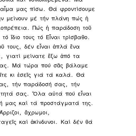
 αἷμα μας πίσω. Θά φροντίσουμε
ν μείνουν μέ τήν πλάνη πώς ἡ
ξιοπρέπεια. Πώς ἡ παράδοση τοῦ
 τό ἴδιο τους τό Εἶναι τρίσβαθο.
ῦ τους, δέν εἶναι ἁπλά ἕνα
, γιατί μείνατε ἔξω ἀπό τα
μας. Μά τώρα πού σᾶς βάλαμε
ῖτε κι ἐσεῖς γιά τά καλά. Θά
ας, τήν παράδοσή σας, τήν
ότητά σας. Ὅλα αὐτά πού εἶναι
χή μας καί τά προστάγματά της.
Άρριζοι, ἄχρωμοι,
αγεῖς καί ἀκίνδυνοι. Καί δέν θά