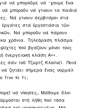
ιά νά μποροῦμε νά ‘χουμε ἕνα
 νά μποροῦν νά γίνουν τα παιδιά
τες. Νά γίνουν σερβιτόροι στά
, ἐργάτες στά ἐργοστάσια τῶν
ικῶν. Νά μποροῦν νά πάρουν
δέκα χρόνια. Τηλεόραση πλάσμα
αψύχτες πού βγάζουν μόνοι τους
κή ἐνεργειακή κλάση Α++.
ες σάν τοῦ Τζώρτζ Κλούνεϊ. Ποιά
 νά ζητάει σήμερα ἕνας νορμάλ
ο free Wi Fi;
ορεῖ νά νίκησες… Μάθαμε ὅλοι
άρμοστοι στή λήθη πού τόσα
δικά καί νοικοκυρεμένα. Μά