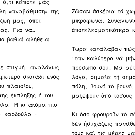
α ό,τι κάποτε μάς
λη «αναβάθμιση» της
Ζῶσαν ἀσκέρια τό χω
 ζωή μας, όπου
μικρόφωνα. Συναγωνίζ
μας. Για να…
ἀποτελεσματικότερα κ
ιο βαθιά αλήθεια
Τώρα κατάλαβαν πώς 
‘ταν καλύτερο νά μήν
θε στιγμή, αναλόγως
πρόσωπό σου… Μά αὐτό
φωτερό σκοτάδι ενός
λόγο, σημαία τή σημα
ού πλαισίου,
πόλη, βουνό τό βουνό
της έκπληξης ή του
μαζέψουν ἀπό τόσους 
ύλα. Ή κι ακόμα πιο
– καρδούλα –
Κι ὅσο φρουροῦν τό 
δέν ἡσυχάζεις πανάθε
τους καί τις μέρες μ