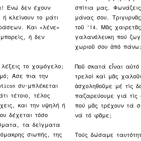
α! Ενώ δεν έχουν
σπίτια μας. Φωνάζεις
ή κλείνουν το μάτι
μάνας σου. Τριγυρνᾶς
φράσεων. Και «λένε»
τοῦ ’14. Μᾶς χαιρετᾶ
 μπορείς, ή δεν
γαλανόλευκη πού ζωγ
χωριοῦ σου ἀπό πάνω
 λέξεις το χαμόγελο;
Ποῦ σκατά εἶναι αὐτό 
υμό; Άσε πια την
τρελοί καί μᾶς χαλοῦ
ticon συ-μπλέκεται
ἀσχοληθοῦμε μέ τίς δ
τι τέτοιο, τέλος
παζαρεύουμε γιά τίς 
χεις, και την υψηλή ή
πού μᾶς τρέχουν τά σ
που δέχεται τόσο
νά τό φᾶμε;
ύματα, τα δείγματα
όμακρης σιωπής, της
Τούς δώσαμε ταυτότη