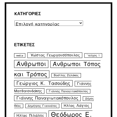
KΑΤΗΓΟΡΊΕΣ
Kατηγορίες
ΕΤΙΚΈΤΕΣ
΄Κώστας Γεωργουσόπουλος
media
΄τεύχος 1
Άνθρωποι
Άνθρωποι Τόπος
και Τρόπος
Βασίλης Ζηλάκος
Γεώργιος Κ. Τασούδης
Γιάννης
Ματθαιουδάκης
Γιάννης Παναγιτακόπουλος
Γιάννης Παναγιωτακόπουλος
Δήμος
Ηλίας Λάγιος
Θέος
Δημήτρης Γιαννάτος
Θεόδωρος Ε.
Ηλίας Πιλάλης