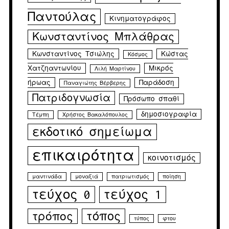
Παντούλας
Κινηματογράφος
Κωνσταντίνος Μπλάθρας
Κωνσταντίνος Τσιώλης
Κώστας
Κόσμος
Χατζηαντωνίου
Μικρός
Λιλή Μαρτίνου
ήρωας
Παράδοση
Παναγιώτης Βέρβερης
Πατριδογνωσία
Πρόσωπο σπαθί
δημοσιογραφία
Τέμπη
Χρήστος Βακαλόπουλος
εκδοτικό σημείωμα
επικαιρότητα
κοινοτισμός
μαντινάδα
μοναξιά
πατριωτισμός
ποίηση
τεύχος 0
τεύχος 1
τρόπος
τόπος
τύπος
φτου