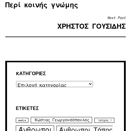
Περί κοινής γνώμης
ΆΡΘΡΩΝ
Next Post
ΧΡΗΣΤΟΣ ΓΟΥΣΙΔΗΣ
KΑΤΗΓΟΡΊΕΣ
Kατηγορίες
ΕΤΙΚΈΤΕΣ
΄Κώστας Γεωργουσόπουλος
media
΄τεύχος 1
Άνθρωποι
Άνθρωποι Τόπος