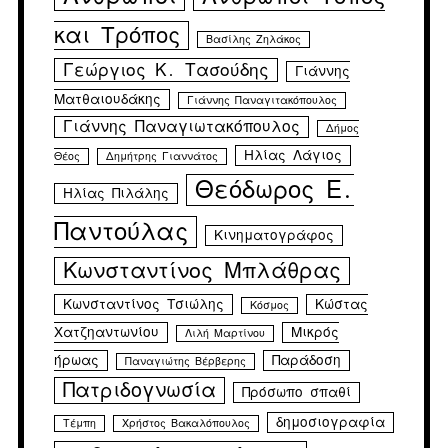
και Τρόπος
Βασίλης Ζηλάκος
Γεώργιος Κ. Τασούδης
Γιάννης
Ματθαιουδάκης
Γιάννης Παναγιτακόπουλος
Γιάννης Παναγιωτακόπουλος
Δήμος
Ηλίας Λάγιος
Θέος
Δημήτρης Γιαννάτος
Θεόδωρος Ε.
Ηλίας Πιλάλης
Παντούλας
Κινηματογράφος
Κωνσταντίνος Μπλάθρας
Κωνσταντίνος Τσιώλης
Κώστας
Κόσμος
Χατζηαντωνίου
Μικρός
Λιλή Μαρτίνου
ήρωας
Παράδοση
Παναγιώτης Βέρβερης
Πατριδογνωσία
Πρόσωπο σπαθί
δημοσιογραφία
Τέμπη
Χρήστος Βακαλόπουλος