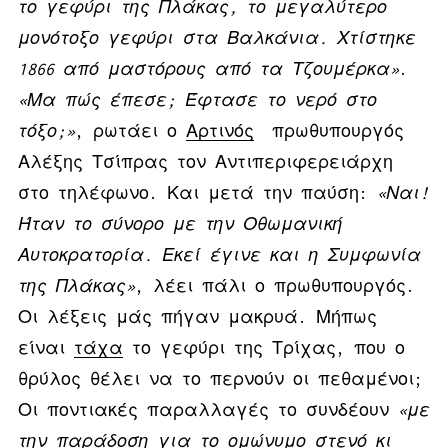
το γεφύρι της Πλάκας, το μεγαλύτερο
μονότοξο γεφύρι στα Βαλκάνια. Χτίστηκε
1866 από μαστόρους από τα Τζουμέρκα»
.
«Μα πώς έπεσε; Έφτασε το νερό στο
τόξο;»
, ρωτάει ο
Αρτινός
πρωθυπουργός
Αλέξης Τσίπρας τον Αντιπεριφερειάρχη
στο τηλέφωνο. Και μετά την παύση:
«Ναι!
Ήταν το σύνορο με την Οθωμανική
Αυτοκρατορία. Εκεί έγινε και η Συμφωνία
της Πλάκας»
, λέει πάλι ο πρωθυπουργός.
Οι λέξεις μάς πήγαν μακρυά. Μήπως
είναι
τάχα
το γεφύρι της Τρίχας, που ο
θρύλος θέλει να το περνούν οι πεθαμένοι;
Οι ποντιακές παραλλαγές το συνδέουν
«με
την παράδοση για το ομώνυμο στενό κι