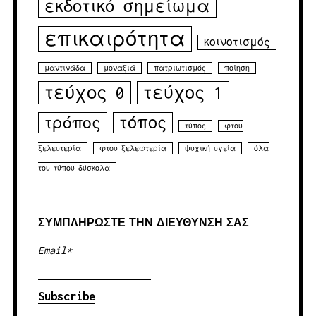
εκδοτικό σημείωμα
επικαιρότητα
κοινοτισμός
μαντινάδα
μοναξιά
πατριωτισμός
ποίηση
τεύχος 0
τεύχος 1
τρόπος
τόπος
τύπος
φτου
ξελευτερία
φτου ξελεφτερία
ψυχική υγεία
όλα
του τύπου δύσκολα
ΣΥΜΠΛΉΡΏΣΤΕ ΤΗΝ ΔΙΕΎΘΥΝΣΉ ΣΑΣ
Email*