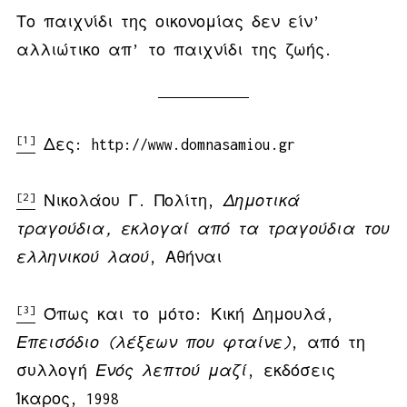
Το παιχνίδι της οικονομίας δεν είν’
αλλιώτικο απ’ το παιχνίδι της ζωής.
[1]
Δες: http://www.domnasamiou.gr
[2]
Νικολάου Γ. Πολίτη,
Δημοτικά
τραγούδια
,
εκλογαί
από
τα
τραγούδια
του
ελληνικού
λαού
, Αθήναι
[3]
Όπως και το μότο: Κική Δημουλά,
Επεισόδιο
(
λέξεων
που
φταίνε
)
, από τη
συλλογή
Ενός
λεπτού
μαζί
, εκδόσεις
Ίκαρος, 1998