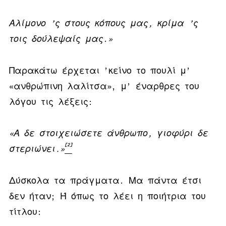
Αλίμονο
’
ς στους κόπους μας
,
κρίμα
’
ς
τοις δούλεψαίς μας
.
»
Παρακάτω έρχεται ’κείνο το πουλί μ’
«ανθρώπινη λαλίτσα», μ’ έναρθρες του
λόγου τις λέξεις:
«
Α δε στοιχειώσετε άνθρωπο
,
γιοφύρι δε
[2]
στεριώνει
.
»
Δύσκολα τα πράγματα. Μα πάντα έτσι
δεν ήταν; Ή όπως το λέει η ποιήτρια του
τίτλου: