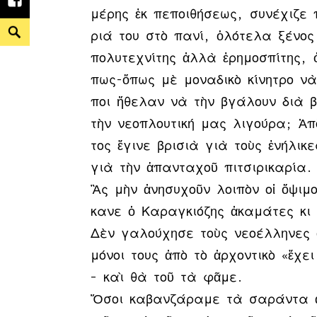
Facebook
μέ­ρης ἐκ πε­ποι­θή­σε­ως, συ­νέ­χι­ζε 
Search
ριά του στὸ πα­νί, ὁ­λό­τε­λα ξέ­νος 
πο­λυ­τε­χνί­της ἀλ­λὰ ἐ­ρη­μο­σπί­της,
πως-ὅ­πως μὲ μο­να­δι­κὸ κί­νη­τρο νὰ
ποι ἤ­θε­λαν νὰ τὴν βγά­λουν δι­ὰ βί
τὴν νε­ο­πλου­τι­κή μας λι­γού­ρα; Ἀ­π
τος ἔ­γι­νε βρι­σιὰ γιὰ τοὺς ἐ­νή­λι­κ
γιὰ τὴν ἁ­παν­τα­χοῦ πι­τσι­ρι­κα­ρί­α.
Ἂς μὴν ἀ­νη­συ­χοῦν λοι­πὸν οἱ ὄ­ψι­μο
κα­νε ὁ Κα­ραγ­κιό­ζης ἀ­κα­μά­τες κι
Δὲν γα­λού­χη­σε τοὺς νε­ο­έλ­λη­νες 
μό­νοι τους ἀ­πὸ τὸ ἀρ­χον­τι­κὸ «ἔ­χ
– καὶ θὰ τοῦ τὰ φᾶ­με.
Ὅ­σοι κα­βαν­ζά­ρα­με τὰ σα­ράν­τα ἀ­