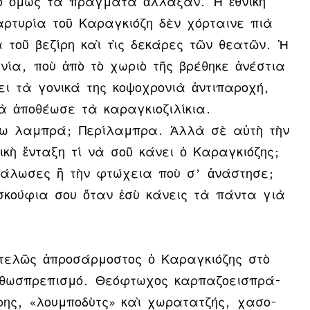
μο ὅ­μως τὰ πράγ­μα­τα ἄλ­λα­ξαν. Ἡ ἐ­θνι­κὴ
­μαρ­τυ­ρί­α τοῦ Κα­ραγ­κιό­ζη δὲν χόρ­ται­νε πιὰ
 τοῦ βε­ζί­ρη καὶ τὶς δε­κά­ρες τῶν θε­α­τῶν. Ἡ
νω­νί­α, ποὺ ἀ­πὸ τὸ χω­ριὸ τῆς βρέ­θη­κε ἀ­νέ­στι­α
 τὰ γο­νι­κά της κο­ψο­χρο­νιὰ ἀν­τι­πα­ρο­χή,
 ἀ­πο­θέ­ω­σε τὰ κα­ραγ­κι­ο­ζι­λί­κια.
­ω λαμ­πρά; Πε­ρί­λαμ­πρα. Ἀλ­λὰ σὲ αὐ­τὴ τὴν
νι­κὴ ἔν­τα­ξη τί νὰ σοῦ κά­νει ὁ Κα­ραγ­κιό­ζης;
γά­λω­σες ἢ τὴν φτώ­χεια ποὺ σ’ ἀ­νά­στη­σε;
 σκού­φια σου ὅ­ταν ἐ­σὺ κά­νεις τὰ πάν­τα γιὰ
ε­λῶς ἀ­προ­σάρ­μο­στος ὁ Κα­ραγ­κιό­ζης στὸ
θω­σπρε­πι­σμό. Θε­ό­φτω­χος καρ­πα­ζο­ει­σπρά­
έ­ρης, «λουμ­πο­δὺτς» καὶ χω­ρα­τα­τζής, χα­σο­