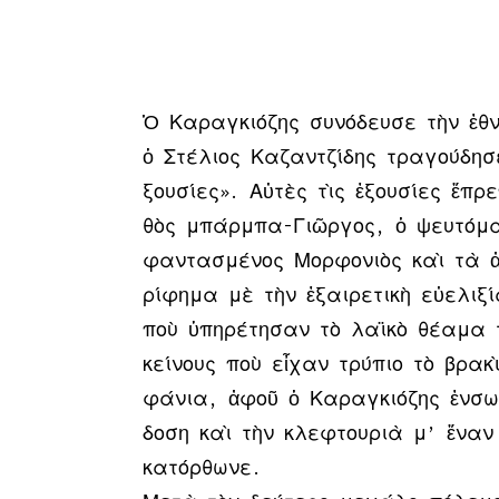
Ὁ Κα­ραγ­κιό­ζης συ­νό­δευ­σε τὴν ἐ­θ
ὁ Στέ­λιος Κα­ζαν­τζί­δης τρα­γού­δη­σ
ξου­σί­ες». Αὐ­τὲς τὶς ἐ­ξου­σί­ες ἔ­π
θὸς μπάρ­μπα-Γιῶ­ργος, ὁ ψευ­τό­μαγ
φαν­τα­σμέ­νος Μορ­φο­νι­ὸς καὶ τὰ ἀ
ρί­φη­μα μὲ τὴν ἐ­ξαι­ρε­τι­κὴ εὐ­ε­λι
ποὺ ὑ­πη­ρέ­τη­σαν τὸ λα­ϊ­κὸ θέ­α­μα
κεί­νους ποὺ εἶ­χαν τρύ­πιο τὸ βρα­κ
φά­νια, ἀ­φοῦ ὁ Κα­ραγ­κιό­ζης ἐν­σω­
δο­ση καὶ τὴν κλε­φτου­ριὰ μ’ ἕ­ναν τ
κα­τόρ­θω­νε.