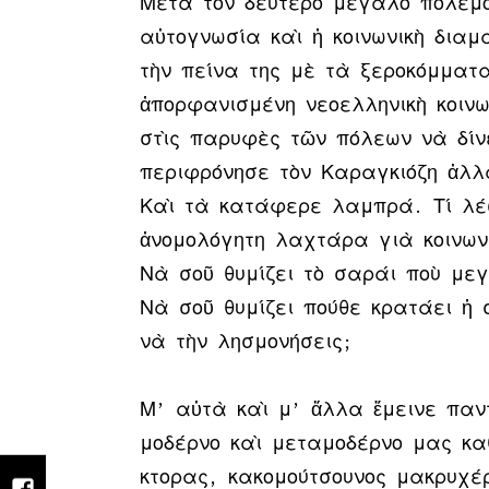
Με­τὰ τὸν δεύ­τε­ρο με­γά­λο πό­λε­
αὐ­το­γνω­σί­α καὶ ἡ κοι­νω­νι­κὴ δι­α
τὴν πεί­να της μὲ τὰ ξε­ρο­κόμ­μα­τα
ἀ­πορ­φα­νι­σμέ­νη νε­ο­ελ­λη­νι­κὴ κοι­
στὶς πα­ρυ­φὲς τῶν πό­λε­ων νὰ δί­νει
πε­ρι­φρό­νη­σε τὸν Κα­ραγ­κιό­ζη ἀλ­λὰ
Καὶ τὰ κα­τά­φε­ρε λαμ­πρά. Τί λέ
ἀ­νο­μο­λό­γη­τη λα­χτά­ρα γιὰ κοι­νω­
Νὰ σοῦ θυ­μί­ζει τὸ σα­ρά­ι ποὺ με­
Νὰ σοῦ θυ­μί­ζει πού­θε κρα­τά­ει ἡ
νὰ τὴν λη­σμο­νή­σεις;
Μ’ αὐ­τὰ καὶ μ’ ἄλ­λα ἔ­μει­νε παν­τ
μο­δέρ­νο καὶ με­τα­μο­δέρ­νο μας κα­
κτο­ρας, κα­κο­μού­τσου­νος μα­κρυ­χ