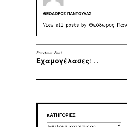
ΘΕΌΔΩΡΟΣ ΠΑΝΤΟΎΛΑΣ
View all posts by Θεόδωρος Πα
Previous Post
ΠΛΟΉΓΗΣΗ
Εχαμογέλασες!..
ΆΡΘΡΩΝ
KΑΤΗΓΟΡΊΕΣ
Kατηγορίες