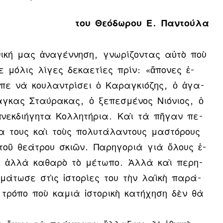
του Θεόδωρου Ε. Παντούλα
νι­κή μας ἀ­να­γέν­νη­ση, γνω­ρί­ζον­τας αὐ­τὸ ποὺ
ε μό­λις λί­γες δε­κα­ε­τί­ες πρίν: «ἄ­πο­νες ἐ­
ρε­πε νὰ κου­λαν­τρί­σει ὁ Κα­ραγ­κιό­ζης, ὁ ἀ­γα­
­κας Σταύ­ρα­κας, ὁ ξε­πε­σμέ­νος Νι­ό­νι­ος, ὁ
­νεκ­δι­ή­γη­τα Κολ­λη­τή­ρια. Καὶ τὰ πῆ­γαν πε­
­ξί­α τους καὶ τοὺς πο­λυ­τά­λαν­τους μα­στό­ρους
 τοῦ θε­ά­τρου σκι­ῶν. Πα­ρη­γο­ριὰ γιὰ ὅ­λους ἐ­
ὶ ἀλ­λὰ κα­θα­ρὸ τὸ μέ­τω­πο. Ἀλ­λὰ καὶ πε­ρη­
μά­τω­σε στὶς ἱ­στο­ρί­ες του τὴν λα­ϊ­κὴ πα­ρά­
ρό­πο ποὺ κα­μι­ὰ ἱ­στο­ρι­κὴ κα­τή­χη­ση δὲν θὰ