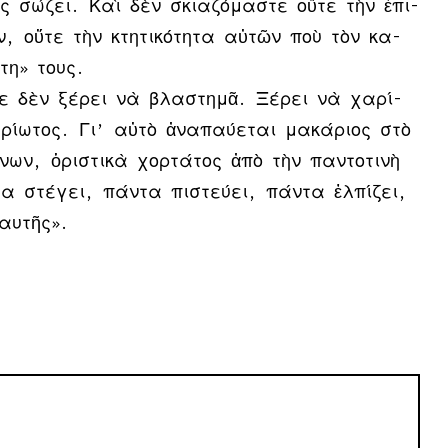
ς σώ­ζει. Καὶ δὲν σκι­α­ζό­μα­στε οὔ­τε τὴν ἐ­πι­
ν, οὔ­τε τὴν κτη­τι­κό­τη­τα αὐ­τῶν ποὺ τὸν κα­
ά­τη» τους.
τε δὲν ξέ­ρει νὰ βλα­στη­μᾶ. Ξέ­ρει νὰ χα­ρί­
ρί­ω­τος. Γι’ αὐ­τὸ ἀ­να­παύ­ε­ται μα­κά­ρι­ος στὸ
ων, ὁ­ρι­στι­κὰ χορ­τά­τος ἀ­πὸ τὴν παν­το­τι­νὴ
 στέ­γει, πάν­τα πι­στεύ­ει, πάν­τα ἐλ­πί­ζει,
­αυ­τῆς».