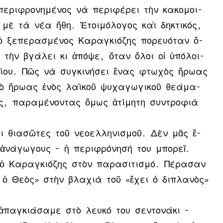
πε­ρι­φρο­νη­μέ­νος νὰ πε­ρι­φέ­ρει τὴν κα­κο­μοι­
μὲ τὰ νέ­α ἤ­θη. Ἑ­τοι­μό­λο­γος καὶ δη­κτι­κός,
 ὁ ξε­πε­ρα­σμέ­νος Κα­ραγ­κιό­ζης πο­ρευ­ό­ταν ὅ­
 τὴν βγά­λει κι ἀ­πό­ψε, ὅ­ταν ὅ­λοι οἱ ὑ­πό­λοι­
­ου. Πῶς νὰ συγ­κι­νή­σει ἕ­νας φτω­χὸς ἥ­ρω­ας
ὸ ἥ­ρω­ας ἑ­νὸς λα­ϊ­κοῦ ψυ­χα­γω­γι­κοῦ θε­ά­μα­
ες, πα­ρα­μέ­νον­τας ὅ­μως ἀ­τί­μη­τη συν­τρο­φιὰ
ι θι­α­σῶ­τες τοῦ νε­ο­ελ­λη­νι­σμοῦ. Δὲν μᾶς ἔ­
 ἀ­νά­γω­γους – ἡ πε­ρι­φρό­νη­σή του μπο­ρεῖ.
ὁ Κα­ραγ­κιό­ζης στὸν πα­ρα­σι­τι­σμό. Πέ­ρα­σαν
ει ὁ Θε­ὸς» στὴν βλα­χιὰ τοῦ «ἔ­χει ὁ δι­πλα­νὸς»
παγ­κι­ά­σα­με στὸ λευ­κό του σεν­το­νά­κι –