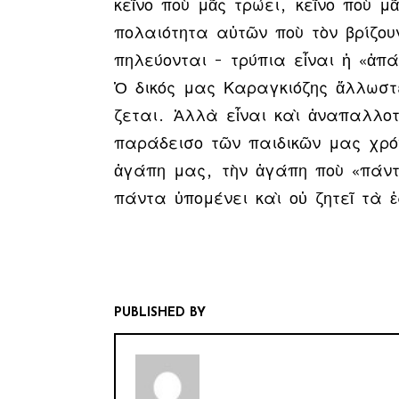
κεῖ­νο ποὺ μᾶς τρώ­ει, κεῖ­νο ποὺ μᾶ
πο­λαι­ό­τη­τα αὐ­τῶν ποὺ τὸν βρί­ζου
πη­λεύ­ον­ται – τρύ­πια εἶ­ναι ἡ «ἀ­π
Ὁ δι­κός μας Κα­ραγ­κιό­ζης ἄλ­λω­σ
ζε­ται. Ἀλ­λὰ εἶ­ναι καὶ ἀ­να­παλ­λο­τ
πα­ρά­δει­σο τῶν παι­δι­κῶν μας χρό­ν
ἀ­γά­πη μας, τὴν ἀ­γά­πη ποὺ «πάν­τα
πάν­τα ὑ­πο­μέ­νει καὶ οὐ ζη­τεῖ τὰ ἑ
PUBLISHED BY