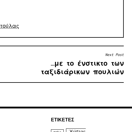
ντούλας
Next Post
…με το ένστικτο των
ταξιδιάρικων πουλιών
ΕΤΙΚΈΤΕΣ
΄Κώστας
media