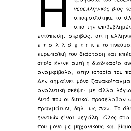
Η
νεοελληνικός βίος
κ
αποφασίστηκε το ά
από την επιβεβλημέν
εντύπωση, ακριβώς, ότι η ελληνι
ε τ α λ λ ά χ τ η κ ε το πνεύμ
ευρωπαϊκή του διάσταση και επέ
οποίο έγινε αυτή η διαδικασία ο
αναμφίβολα, στην ιστορία του πο
Δεν σημαίνει μόνο ξανακοίταγμα
αναλυτική σκέψη· με άλλα λόγια
Αυτό που οι δυτικοί προσέλαβαν
πραγμάτων, δηλ. ως
παν
. Το
όλ
εννοιών είναι μεγάλη.
Όλος
στα 
που μόνο με μηχανικούς και βία