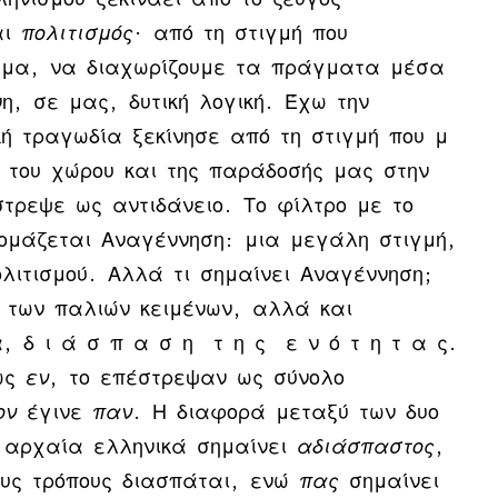
αι
πολιτισμός
· από τη στιγμή που
λμα, να διαχωρίζουμε τα πράγματα μέσα
η, σε μας, δυτική λογική. Έχω την
κή τραγωδία ξεκίνησε από τη στιγμή που μ
α του χώρου και της παράδοσής μας στην
στρεψε ως αντιδάνειο. Το φίλτρο με το
νομάζεται Αναγέννηση: μια μεγάλη στιγμή,
λιτισμού. Αλλά τι σημαίνει Αναγέννηση;
 των παλιών κειμένων, αλλά και
, δ ι ά σ π α σ η τ η ς ε ν ό τ η τ α ς.
 ως
εν
, το επέστρεψαν ως σύνολο
ον
έγινε
παν
. Η διαφορά μεταξύ των δυο
αρχαία ελληνικά σημαίνει
αδιάσπαστος
,
ιους τρόπους διασπάται, ενώ
πας
σημαίνει